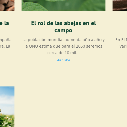
e la
El rol de las abejas en el
campo
ampaña
La población mundial aumenta año a año y
En El
a. La
la ONU estima que para el 2050 seremos
var
cerca de 10 mil...
leer más