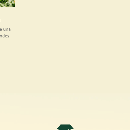
a
ee una
andes