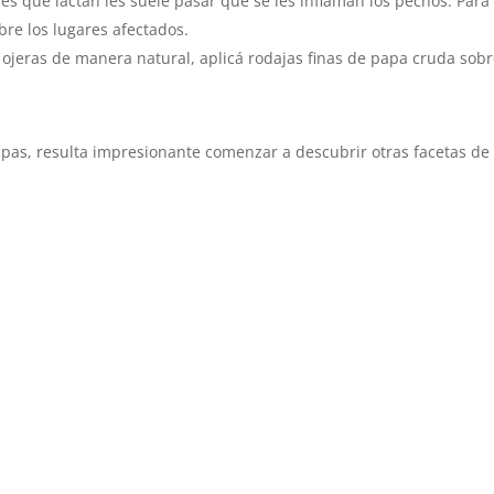
es que lactan les suele pasar que se les inflaman los pechos. Para
bre los lugares afectados.
 ojeras de manera natural, aplicá rodajas finas de papa cruda sobre
pas, resulta impresionante comenzar a descubrir otras facetas de e