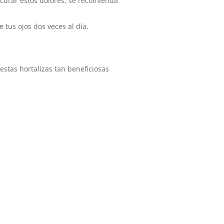
 curar estos dolores, se recomienda
 tus ojos dos veces al día.
stas hortalizas tan beneficiosas