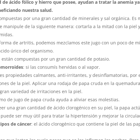
d de ácido fólico y hierro que posee, ayudan a tratar la anemia 
eficiando nuestra salud.
ompuestas por una gran cantidad de minerales y sal orgánica. Es mu
manipule de la siguiente manera: cortarla a la mitad con la piel y
omidas.
forma de artritis, podemos mezclamos este jugo con un poco de mie
ácido úrico del organismo.
 están compuestas por un gran cantidad de potasio.
hemorroides
: si las consumís hervidas o al vapor.
es propiedades calmantes, anti-irritantes, y desinflamatorias, por 
ones de la piel. Aplicar una rodaja de papa cruda en la quemadura,
 gran variedad de irritaciones en la piel.
umo de jugo de papa cruda ayuda a aliviar esas molestias.
er una gran cantidad de ácido clorogénico en su piel, la papa act
 puede ser muy útil para tratar la hipertensión y mejorar la circul
tipos de cáncer
: el ácido clorogénico que contiene la piel de las 