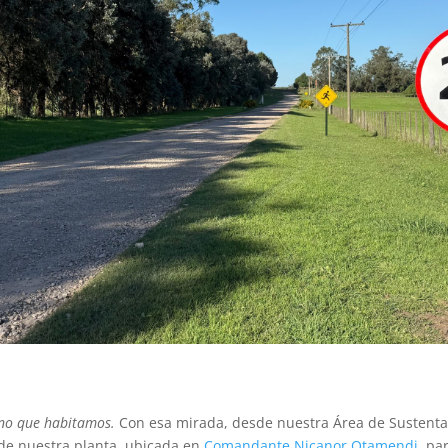
rno que habitamos.
Con esa mirada, desde nuestra Área de Sustenta
 de nuestra planta, ubicada en
Comandante Nicanor Otamendi
, pa