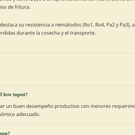
o de fritura.
destaca su resistencia a nemátodos (Ro1, Ro4, Pa2 y Pa3), a
érdidas durante la cosecha y el transporte.
d low input?
anzar un buen desempeño productivo con menores requerimie
onómico adecuado.
tana?