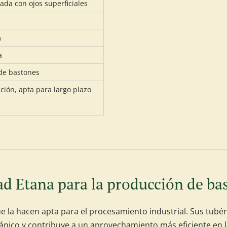
ada con ojos superficiales
%
a
 de bastones
ción, apta para largo plazo
ad Etana para la producción de ba
ue la hacen apta para el procesamiento industrial. Sus tubé
mecánico y contribuye a un aprovechamiento más eficiente en