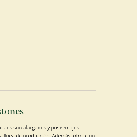
stones
rculos son alargados y poseen ojos
 la línea de producción. Además, ofrece un