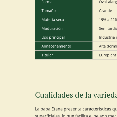
Forma
Oval-alarg
Tamaño
Grande
Materia seca
19% a 22
Maduración
Semitardí
Uso principal
Industria
Almacenamiento
Alta dormi
Titular
Europlant
Cualidades de la varied
La papa Etana presenta características q
superficiales, lo que facilita el pelado 