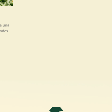
a
ee una
andes