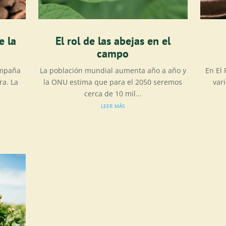
e la
El rol de las abejas en el
campo
ampaña
La población mundial aumenta año a año y
En El
a. La
la ONU estima que para el 2050 seremos
var
cerca de 10 mil...
leer más